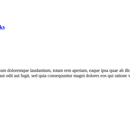
ks
tium doloremque laudantium, totam rem aperiam, eaque ipsa quae ab illo in
ut odit aut fugit, sed quia consequuntur magni dolores eos qui ratione