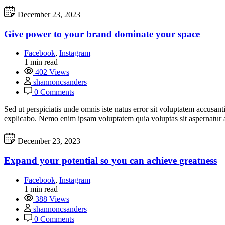
December 23, 2023
Give power to your brand dominate your space
Facebook
,
Instagram
1 min read
402 Views
shannoncsanders
0 Comments
Sed ut perspiciatis unde omnis iste natus error sit voluptatem accusan
explicabo. Nemo enim ipsam voluptatem quia voluptas sit aspernatur a
December 23, 2023
Expand your potential so you can achieve greatness
Facebook
,
Instagram
1 min read
388 Views
shannoncsanders
0 Comments